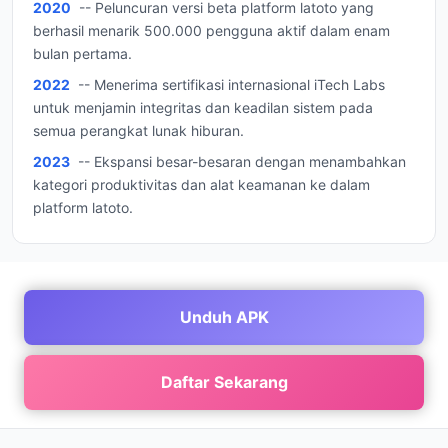
2020
-- Peluncuran versi beta platform latoto yang
berhasil menarik 500.000 pengguna aktif dalam enam
bulan pertama.
2022
-- Menerima sertifikasi internasional iTech Labs
untuk menjamin integritas dan keadilan sistem pada
semua perangkat lunak hiburan.
2023
-- Ekspansi besar-besaran dengan menambahkan
kategori produktivitas dan alat keamanan ke dalam
platform latoto.
Unduh APK
Daftar Sekarang