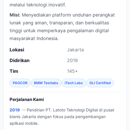
melalui teknologi inovatif.
Misi:
Menyediakan platform unduhan perangkat
lunak yang aman, transparan, dan berkualitas
tinggi untuk memperkaya pengalaman digital
masyarakat Indonesia.
Lokasi
Jakarta
Didirikan
2019
Tim
145+
PAGCOR
BMM Testlabs
iTech Labs
GLI Certified
Perjalanan Kami
2019
-- Pendirian PT. Latoto Teknologi Digital di pusat
bisnis Jakarta dengan fokus pada pengembangan
aplikasi mobile.