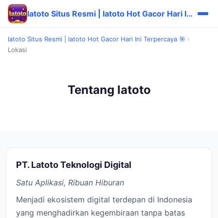
latoto Situs Resmi | latoto Hot Gacor Hari Ini Terpercaya 🎯
latoto Situs Resmi | latoto Hot Gacor Hari Ini Terpercaya 🎯
›
Lokasi
Tentang latoto
PT. Latoto Teknologi Digital
Satu Aplikasi, Ribuan Hiburan
Menjadi ekosistem digital terdepan di Indonesia
yang menghadirkan kegembiraan tanpa batas