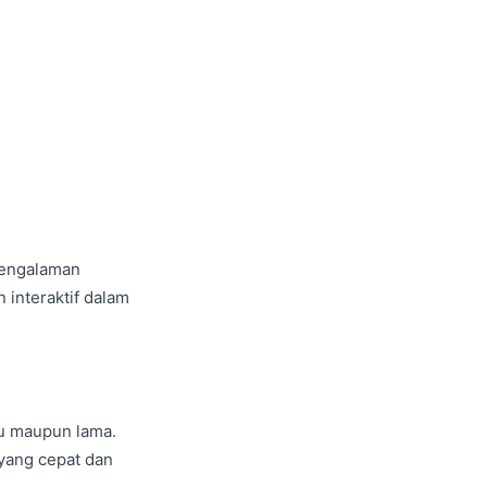
pengalaman
interaktif dalam
ru maupun lama.
 yang cepat dan